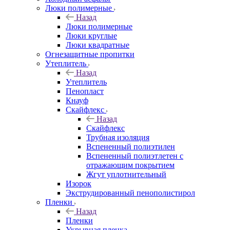
Люки полимерные
Назад
Люки полимерные
Люки круглые
Люки квадратные
Огнезащитные пропитки
Утеплитель
Назад
Утеплитель
Пенопласт
Кнауф
Скайфлекс
Назад
Скайфлекс
Трубная изоляция
Вспененный полиэтилен
Вспененный полиэтлетен с
отражающим покрытием
Жгут уплотнительный
Изорок
Экструдированный пенополистирол
Пленки
Назад
Пленки
Укрывная пленка