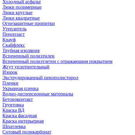
Холодный асфальт
Люки полимерные
Люки круглые
Люки квадратные
Огнезащитные пропитки
Утеплитель
Пенопласт
Кнауф
Скайфлекс
Трубная изоляция
Вспененный полиэтилен
Вспененный полиэтлетен с отражающим покрытием
Жгут уплотнительный
Изорок
Экструдированный пенополистирол
Пленки
Укрывная пленка
Водно-дисперсионные материалы
Бетоноконтакт
Грунтовка
Краска ВД
Краска фасадная
Краска интерьерная
Шпатлевка
Сотовый поликарбонат