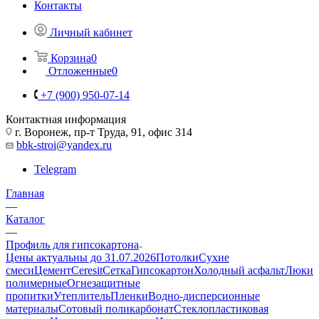
Контакты
Личный кабинет
Корзина
0
Отложенные
0
+7 (900) 950-07-14
Контактная информация
г. Воронеж, пр-т Труда, 91, офис 314
bbk-stroi@yandex.ru
Telegram
Главная
—
Каталог
—
Профиль для гипсокартона
Цены актуальны до 31.07.2026
Потолки
Сухие
смеси
Цемент
Ceresit
Сетка
Гипсокартон
Холодный асфальт
Люки
полимерные
Огнезащитные
пропитки
Утеплитель
Пленки
Водно-дисперсионные
материалы
Сотовый поликарбонат
Стеклопластиковая