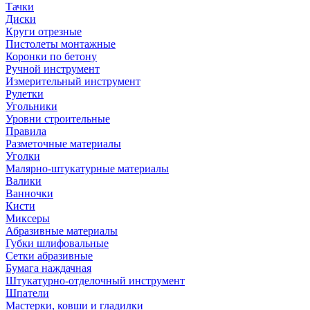
Тачки
Диски
Круги отрезные
Пистолеты монтажные
Коронки по бетону
Ручной инструмент
Измерительный инструмент
Рулетки
Угольники
Уровни строительные
Правила
Разметочные материалы
Уголки
Малярно-штукатурные материалы
Валики
Ванночки
Кисти
Миксеры
Абразивные материалы
Губки шлифовальные
Сетки абразивные
Бумага наждачная
Штукатурно-отделочный инструмент
Шпатели
Мастерки, ковши и гладилки