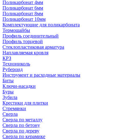
Поликарбонат 4мм
Поликарбонат 6мм
Поликарбонат 8мм
Поликарбонат 10мм
Комплектующие для поликарбоната
Термошайбы
Профиль соединительный
Профиль торцевой
Стеклопластиковая арматура
Наплавляемая кровля
КРЗ
Технониколь
Рубероид
Инструмент и расходные материалы
Биты
Ключи-насадки
Буры
Зубила
Крестики для плитки
Стремянки
Сверла
Сверла по металлу
Сверла по бетону
Сверла по дереву
Сверла по керамике