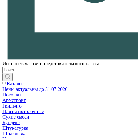
Интернет-магазин представительского класса
Каталог
Цены актуальны до 31.07.2026
Потолки
Армстронг
Грильято
Плиты потолочные
Сухие смеси
Бундекс
Штукатурка
Шпаклевка