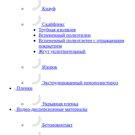
Кнауф
Скайфлекс
Трубная изоляция
Вспененный полиэтилен
Вспененный полиэтлетен с отражающим
покрытием
Жгут уплотнительный
Изорок
Экструдированный пенополистирол
Пленки
Укрывная пленка
Водно-дисперсионные материалы
Бетоноконтакт