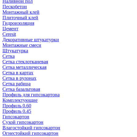
Наливной пол
Пескобетон
Монтажный клей
Плиточный клей
Гидроизоляция
Цемент
Ceresit
Декоративные штукатурки
Монтажные смеси
Штукатурка
Сетка
Сетка стеклотканевая
Сетка металлическая
Сетка в картах
Сетка в рулонах
Сетка рабица
Сетка базальтовая
Профиль для гипсокартона
Комплектующие
Профиль 0.60
Профиль 0.45
Гипсокартон
Сухой гипсокартон
Влагостойкий гипсокартон
Огнестойкий гипсокартон