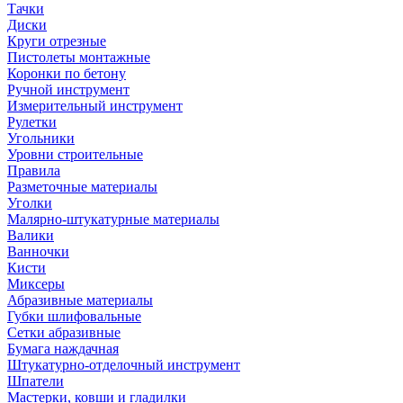
Тачки
Диски
Круги отрезные
Пистолеты монтажные
Коронки по бетону
Ручной инструмент
Измерительный инструмент
Рулетки
Угольники
Уровни строительные
Правила
Разметочные материалы
Уголки
Малярно-штукатурные материалы
Валики
Ванночки
Кисти
Миксеры
Абразивные материалы
Губки шлифовальные
Сетки абразивные
Бумага наждачная
Штукатурно-отделочный инструмент
Шпатели
Мастерки, ковши и гладилки