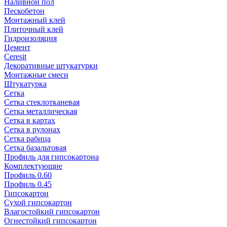
Наливной пол
Пескобетон
Монтажный клей
Плиточный клей
Гидроизоляция
Цемент
Ceresit
Декоративные штукатурки
Монтажные смеси
Штукатурка
Сетка
Сетка стеклотканевая
Сетка металлическая
Сетка в картах
Сетка в рулонах
Сетка рабица
Сетка базальтовая
Профиль для гипсокартона
Комплектующие
Профиль 0.60
Профиль 0.45
Гипсокартон
Сухой гипсокартон
Влагостойкий гипсокартон
Огнестойкий гипсокартон