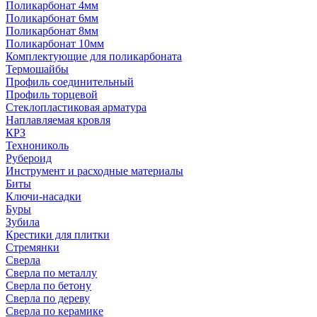
Поликарбонат 4мм
Поликарбонат 6мм
Поликарбонат 8мм
Поликарбонат 10мм
Комплектующие для поликарбоната
Термошайбы
Профиль соединительный
Профиль торцевой
Стеклопластиковая арматура
Наплавляемая кровля
КРЗ
Технониколь
Рубероид
Инструмент и расходные материалы
Биты
Ключи-насадки
Буры
Зубила
Крестики для плитки
Стремянки
Сверла
Сверла по металлу
Сверла по бетону
Сверла по дереву
Сверла по керамике