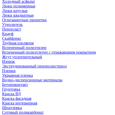
Холодный асфальт
Люки полимерные
Люки круглые
Люки квадратные
Огнезащитные пропитки
Утеплитель
Пенопласт
Кнауф
Скайфлекс
Трубная изоляция
Вспененный полиэтилен
Вспененный полиэтлетен с отражающим покрытием
Жгут уплотнительный
Изорок
Экструдированный пенополистирол
Пленки
Укрывная пленка
Водно-дисперсионные материалы
Бетоноконтакт
Грунтовка
Краска ВД
Краска фасадная
Краска интерьерная
Шпатлевка
Сотовый поликарбонат