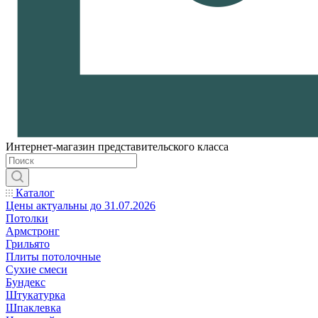
Интернет-магазин представительского класса
Каталог
Цены актуальны до 31.07.2026
Потолки
Армстронг
Грильято
Плиты потолочные
Сухие смеси
Бундекс
Штукатурка
Шпаклевка