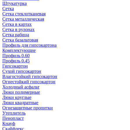
Штукатурка
Сетка
Сетка стеклотканевая
Сетка металлическая
Сетка в картах
Сетка в рулонах
Сетка рабица
Сетка базальтовая
Профиль для гипсокартона
Комплектующие
Профиль 0.60
Профиль 0.45
Гипсокартон
Сухой гипсокартон
Влагостойкий гипсокартон
Огнестойкий гипсокартон
Холодный асфальт
Люки полимерные
Люки круглые
Люки квадратные
Огнезащитные пропитки
Утеплитель
Пенопласт
Кнауф
Скайфлекс