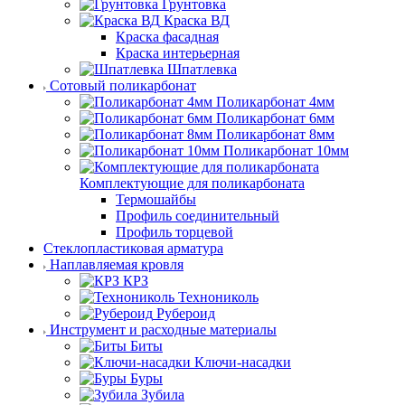
Грунтовка
Краска ВД
Краска фасадная
Краска интерьерная
Шпатлевка
Сотовый поликарбонат
Поликарбонат 4мм
Поликарбонат 6мм
Поликарбонат 8мм
Поликарбонат 10мм
Комплектующие для поликарбоната
Термошайбы
Профиль соединительный
Профиль торцевой
Стеклопластиковая арматура
Наплавляемая кровля
КРЗ
Технониколь
Рубероид
Инструмент и расходные материалы
Биты
Ключи-насадки
Буры
Зубила