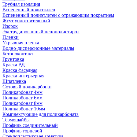
Трубная изоляция
Вспененный полиэтилен
Вспененный полиэтлетен с отражающим покрытием
Жгут уплотнительный
Изорок
Экструдированный пенополистирол
Пленки
Укрывная пленка
Водно-дисперсионные материалы
Бетоноконтакт
Грунтовка
Краска ВД
Краска фасадная
Краска интерьерная
Шпатлевка
Сотовый поликарбонат
Поликарбонат 4мм
Поликарбонат 6мм
Поликарбонат 8мм
Поликарбонат 10мм
Комплектующие для поликарбоната
Термошайбы
Профиль соединительный
Профиль торцевой
Стеклопластиковая арматура