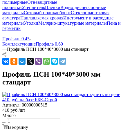
полимерные
Огнезащитные
пропитки
Утеплитель
Пленки
Водно-дисперсионные
материалы
Сотовый поликарбонат
Стеклопластиковая
арматура
Наплавляемая кровля
Инструмент и расходные
материалы
Уголки
Малярно-штукатурные материалы
Пена и
герметик
—
Профиль 0.45
Комплектующие
Профиль 0.60
—
Профиль ПСН 100*40*3000 мм стандарт
Профиль ПСН 100*40*3000 мм
стандарт
Артикул:
00000000515
410
руб.
/шт
Много
В корзину