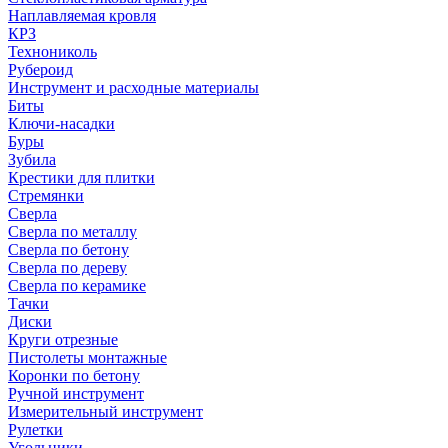
Наплавляемая кровля
КРЗ
Технониколь
Рубероид
Инструмент и расходные материалы
Биты
Ключи-насадки
Буры
Зубила
Крестики для плитки
Стремянки
Сверла
Сверла по металлу
Сверла по бетону
Сверла по дереву
Сверла по керамике
Тачки
Диски
Круги отрезные
Пистолеты монтажные
Коронки по бетону
Ручной инструмент
Измерительный инструмент
Рулетки
Угольники