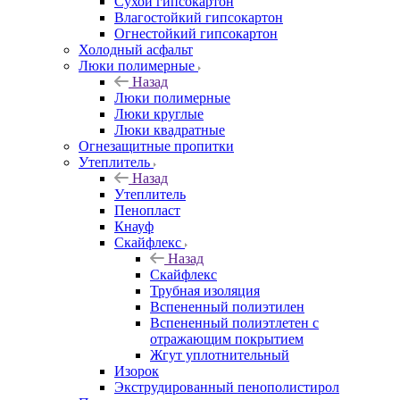
Сухой гипсокартон
Влагостойкий гипсокартон
Огнестойкий гипсокартон
Холодный асфальт
Люки полимерные
Назад
Люки полимерные
Люки круглые
Люки квадратные
Огнезащитные пропитки
Утеплитель
Назад
Утеплитель
Пенопласт
Кнауф
Скайфлекс
Назад
Скайфлекс
Трубная изоляция
Вспененный полиэтилен
Вспененный полиэтлетен с
отражающим покрытием
Жгут уплотнительный
Изорок
Экструдированный пенополистирол