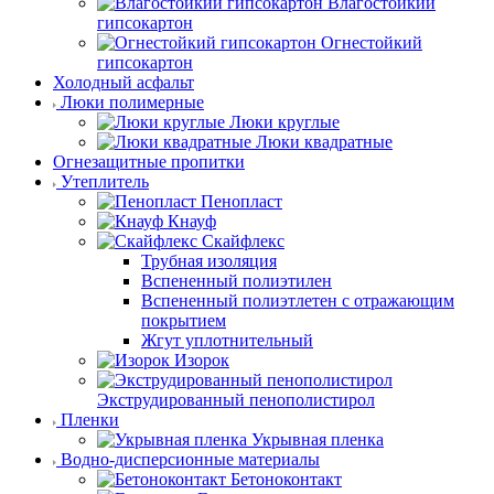
Влагостойкий
гипсокартон
Огнестойкий
гипсокартон
Холодный асфальт
Люки полимерные
Люки круглые
Люки квадратные
Огнезащитные пропитки
Утеплитель
Пенопласт
Кнауф
Скайфлекс
Трубная изоляция
Вспененный полиэтилен
Вспененный полиэтлетен с отражающим
покрытием
Жгут уплотнительный
Изорок
Экструдированный пенополистирол
Пленки
Укрывная пленка
Водно-дисперсионные материалы
Бетоноконтакт