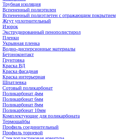
Трубная изоляция
Вспененный полиэтилен
Вспененный полиэтлетен с отражающим покрытием
Жгут уплотнительный
Изорок
Экструдированный пенополистирол
Пленки
Укрывная пленка
Водно-дисперсионные материалы
Бетоноконтакт
Грунтовка
Краска ВД
Краска фасадная
Краска интерьерная
Шпатлевка
Сотовый поликарбонат
Поликарбонат 4мм
Поликарбонат 6мм
Поликарбонат 8мм
Поликарбонат 10мм
Комплектующие для поликарбоната
Термошайбы
Профиль соединительный
Профиль торцевой
Стеклопластиковая арматура