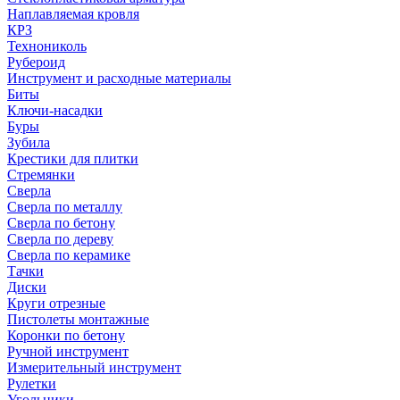
Наплавляемая кровля
КРЗ
Технониколь
Рубероид
Инструмент и расходные материалы
Биты
Ключи-насадки
Буры
Зубила
Крестики для плитки
Стремянки
Сверла
Сверла по металлу
Сверла по бетону
Сверла по дереву
Сверла по керамике
Тачки
Диски
Круги отрезные
Пистолеты монтажные
Коронки по бетону
Ручной инструмент
Измерительный инструмент
Рулетки
Угольники