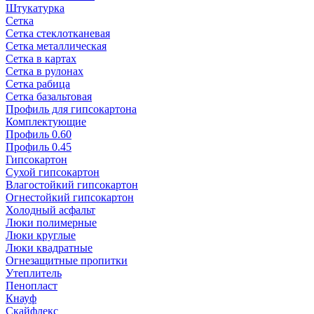
Штукатурка
Сетка
Сетка стеклотканевая
Сетка металлическая
Сетка в картах
Сетка в рулонах
Сетка рабица
Сетка базальтовая
Профиль для гипсокартона
Комплектующие
Профиль 0.60
Профиль 0.45
Гипсокартон
Сухой гипсокартон
Влагостойкий гипсокартон
Огнестойкий гипсокартон
Холодный асфальт
Люки полимерные
Люки круглые
Люки квадратные
Огнезащитные пропитки
Утеплитель
Пенопласт
Кнауф
Скайфлекс