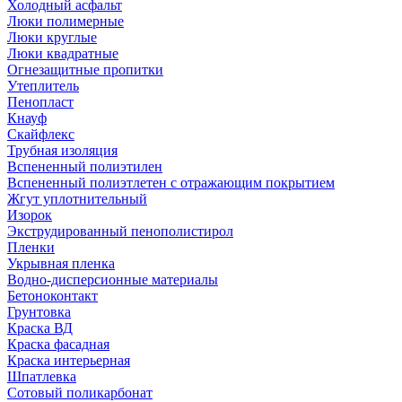
Холодный асфальт
Люки полимерные
Люки круглые
Люки квадратные
Огнезащитные пропитки
Утеплитель
Пенопласт
Кнауф
Скайфлекс
Трубная изоляция
Вспененный полиэтилен
Вспененный полиэтлетен с отражающим покрытием
Жгут уплотнительный
Изорок
Экструдированный пенополистирол
Пленки
Укрывная пленка
Водно-дисперсионные материалы
Бетоноконтакт
Грунтовка
Краска ВД
Краска фасадная
Краска интерьерная
Шпатлевка
Сотовый поликарбонат