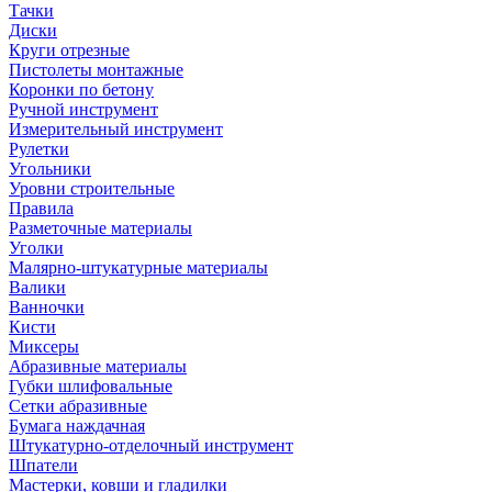
Тачки
Диски
Круги отрезные
Пистолеты монтажные
Коронки по бетону
Ручной инструмент
Измерительный инструмент
Рулетки
Угольники
Уровни строительные
Правила
Разметочные материалы
Уголки
Малярно-штукатурные материалы
Валики
Ванночки
Кисти
Миксеры
Абразивные материалы
Губки шлифовальные
Сетки абразивные
Бумага наждачная
Штукатурно-отделочный инструмент
Шпатели
Мастерки, ковши и гладилки