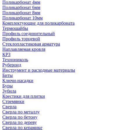
Поликарбонат 4мм
Поликарбонат 6мм
Поликарбонат 8мм
Поликарбонат 10мм
Комплектующие для поликарбоната
Термошайбы
Профиль соединительный
Профиль торцевой
Стеклопластиковая арматура
Наплавляемая кровля
КРЗ
Технониколь
Рубероид
Инструмент и расходные материалы
Биты
Ключи-насадки
Буры
Зубила
Крестики для плитки
Стремянки
Сверла
Сверла по металлу
Сверла по бетону
Сверла по дереву
Сверла по керамике