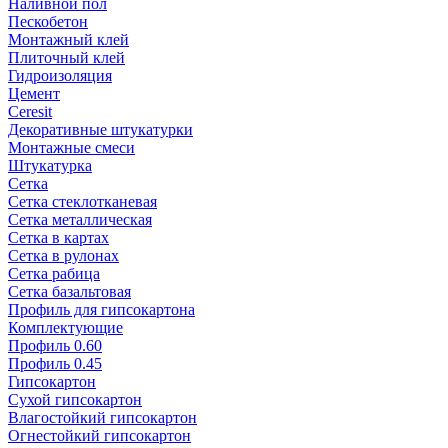
Наливной пол
Пескобетон
Монтажный клей
Плиточный клей
Гидроизоляция
Цемент
Ceresit
Декоративные штукатурки
Монтажные смеси
Штукатурка
Сетка
Сетка стеклотканевая
Сетка металлическая
Сетка в картах
Сетка в рулонах
Сетка рабица
Сетка базальтовая
Профиль для гипсокартона
Комплектующие
Профиль 0.60
Профиль 0.45
Гипсокартон
Сухой гипсокартон
Влагостойкий гипсокартон
Огнестойкий гипсокартон