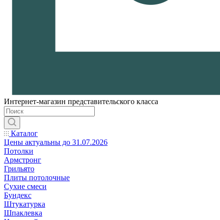
Интернет-магазин представительского класса
Каталог
Цены актуальны до 31.07.2026
Потолки
Армстронг
Грильято
Плиты потолочные
Сухие смеси
Бундекс
Штукатурка
Шпаклевка