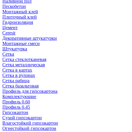
Наливной пол
Пескобетон
Монтажный клей
Плиточный клей
Гидроизоляция
Цемент
Ceresit
Декоративные штукатурки
Монтажные смеси
Штукатурка
Сетка
Сетка стеклотканевая
Сетка металлическая
Сетка в картах
Сетка в рулонах
Сетка рабица
Сетка базальтовая
Профиль для гипсокартона
Комплектующие
Профиль 0.60
Профиль 0.45
Гипсокартон
Сухой гипсокартон
Влагостойкий гипсокартон
Огнестойкий гипсокартон