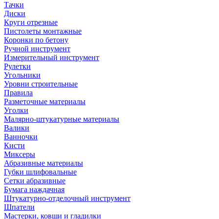
Тачки
Диски
Круги отрезные
Пистолеты монтажные
Коронки по бетону
Ручной инструмент
Измерительный инструмент
Рулетки
Угольники
Уровни строительные
Правила
Разметочные материалы
Уголки
Малярно-штукатурные материалы
Валики
Ванночки
Кисти
Миксеры
Абразивные материалы
Губки шлифовальные
Сетки абразивные
Бумага наждачная
Штукатурно-отделочный инструмент
Шпатели
Мастерки, ковши и гладилки