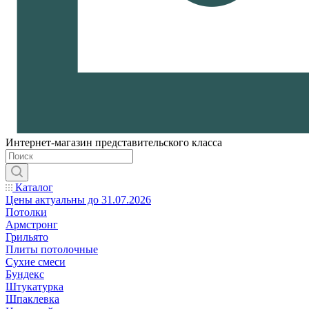
Интернет-магазин представительского класса
Каталог
Цены актуальны до 31.07.2026
Потолки
Армстронг
Грильято
Плиты потолочные
Сухие смеси
Бундекс
Штукатурка
Шпаклевка