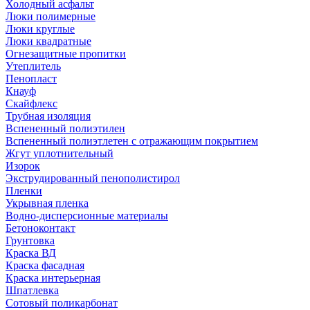
Холодный асфальт
Люки полимерные
Люки круглые
Люки квадратные
Огнезащитные пропитки
Утеплитель
Пенопласт
Кнауф
Скайфлекс
Трубная изоляция
Вспененный полиэтилен
Вспененный полиэтлетен с отражающим покрытием
Жгут уплотнительный
Изорок
Экструдированный пенополистирол
Пленки
Укрывная пленка
Водно-дисперсионные материалы
Бетоноконтакт
Грунтовка
Краска ВД
Краска фасадная
Краска интерьерная
Шпатлевка
Сотовый поликарбонат