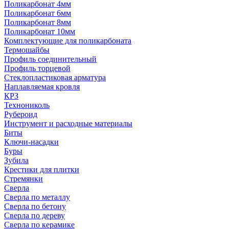
Поликарбонат 4мм
Поликарбонат 6мм
Поликарбонат 8мм
Поликарбонат 10мм
Комплектующие для поликарбоната
Термошайбы
Профиль соединительный
Профиль торцевой
Стеклопластиковая арматура
Наплавляемая кровля
КРЗ
Технониколь
Рубероид
Инструмент и расходные материалы
Биты
Ключи-насадки
Буры
Зубила
Крестики для плитки
Стремянки
Сверла
Сверла по металлу
Сверла по бетону
Сверла по дереву
Сверла по керамике