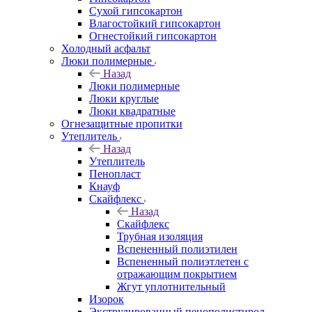
Сухой гипсокартон
Влагостойкий гипсокартон
Огнестойкий гипсокартон
Холодный асфальт
Люки полимерные
Назад
Люки полимерные
Люки круглые
Люки квадратные
Огнезащитные пропитки
Утеплитель
Назад
Утеплитель
Пенопласт
Кнауф
Скайфлекс
Назад
Скайфлекс
Трубная изоляция
Вспененный полиэтилен
Вспененный полиэтлетен с
отражающим покрытием
Жгут уплотнительный
Изорок
Экструдированный пенополистирол