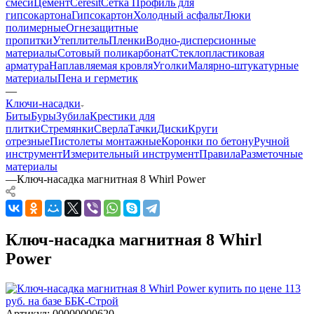
смеси
Цемент
Ceresit
Сетка
Профиль для
гипсокартона
Гипсокартон
Холодный асфальт
Люки
полимерные
Огнезащитные
пропитки
Утеплитель
Пленки
Водно-дисперсионные
материалы
Сотовый поликарбонат
Стеклопластиковая
арматура
Наплавляемая кровля
Уголки
Малярно-штукатурные
материалы
Пена и герметик
—
Ключи-насадки
Биты
Буры
Зубила
Крестики для
плитки
Стремянки
Сверла
Тачки
Диски
Круги
отрезные
Пистолеты монтажные
Коронки по бетону
Ручной
инструмент
Измерительный инструмент
Правила
Разметочные
материалы
—
Ключ-насадка магнитная 8 Whirl Power
Ключ-насадка магнитная 8 Whirl
Power
Артикул:
00000000620