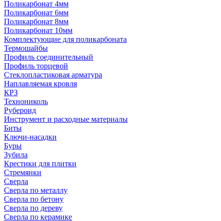
Поликарбонат 4мм
Поликарбонат 6мм
Поликарбонат 8мм
Поликарбонат 10мм
Комплектующие для поликарбоната
Термошайбы
Профиль соединительный
Профиль торцевой
Стеклопластиковая арматура
Наплавляемая кровля
КРЗ
Технониколь
Рубероид
Инструмент и расходные материалы
Биты
Ключи-насадки
Буры
Зубила
Крестики для плитки
Стремянки
Сверла
Сверла по металлу
Сверла по бетону
Сверла по дереву
Сверла по керамике