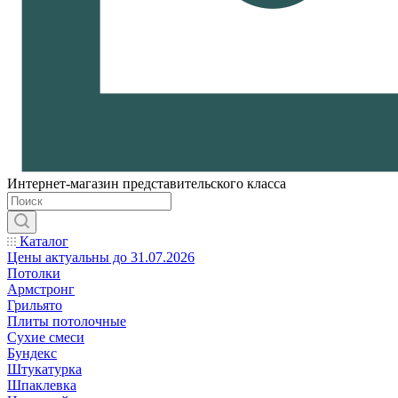
Интернет-магазин представительского класса
Каталог
Цены актуальны до 31.07.2026
Потолки
Армстронг
Грильято
Плиты потолочные
Сухие смеси
Бундекс
Штукатурка
Шпаклевка