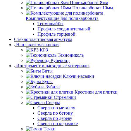
Поликарбонат 8мм
Поликарбонат 10мм
Комплектующие для поликарбоната
Термошайбы
Профиль соединительный
Профиль торцевой
Стеклопластиковая арматура
Наплавляемая кровля
КРЗ
Технониколь
Рубероид
Инструмент и расходные материалы
Биты
Ключи-насадки
Буры
Зубила
Крестики для плитки
Стремянки
Сверла
Сверла по металлу
Сверла по бетону
Сверла по дереву
Сверла по керамике
Тачки