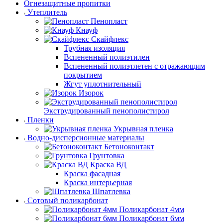
Огнезащитные пропитки
Утеплитель
Пенопласт
Кнауф
Скайфлекс
Трубная изоляция
Вспененный полиэтилен
Вспененный полиэтлетен с отражающим
покрытием
Жгут уплотнительный
Изорок
Экструдированный пенополистирол
Пленки
Укрывная пленка
Водно-дисперсионные материалы
Бетоноконтакт
Грунтовка
Краска ВД
Краска фасадная
Краска интерьерная
Шпатлевка
Сотовый поликарбонат
Поликарбонат 4мм
Поликарбонат 6мм