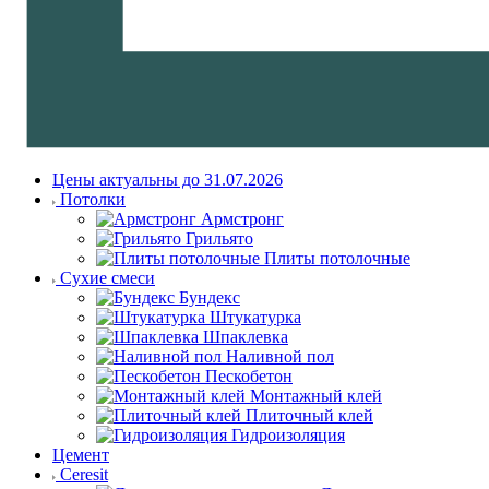
Цены актуальны до 31.07.2026
Потолки
Армстронг
Грильято
Плиты потолочные
Сухие смеси
Бундекс
Штукатурка
Шпаклевка
Наливной пол
Пескобетон
Монтажный клей
Плиточный клей
Гидроизоляция
Цемент
Ceresit