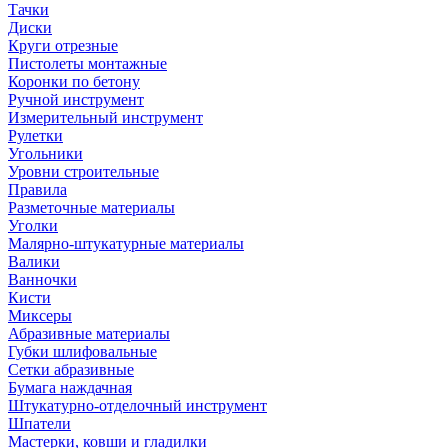
Тачки
Диски
Круги отрезные
Пистолеты монтажные
Коронки по бетону
Ручной инструмент
Измерительный инструмент
Рулетки
Угольники
Уровни строительные
Правила
Разметочные материалы
Уголки
Малярно-штукатурные материалы
Валики
Ванночки
Кисти
Миксеры
Абразивные материалы
Губки шлифовальные
Сетки абразивные
Бумага наждачная
Штукатурно-отделочный инструмент
Шпатели
Мастерки, ковши и гладилки