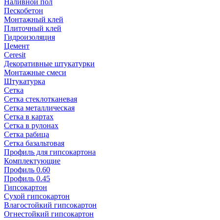
Наливной пол
Пескобетон
Монтажный клей
Плиточный клей
Гидроизоляция
Цемент
Ceresit
Декоративные штукатурки
Монтажные смеси
Штукатурка
Сетка
Сетка стеклотканевая
Сетка металлическая
Сетка в картах
Сетка в рулонах
Сетка рабица
Сетка базальтовая
Профиль для гипсокартона
Комплектующие
Профиль 0.60
Профиль 0.45
Гипсокартон
Сухой гипсокартон
Влагостойкий гипсокартон
Огнестойкий гипсокартон