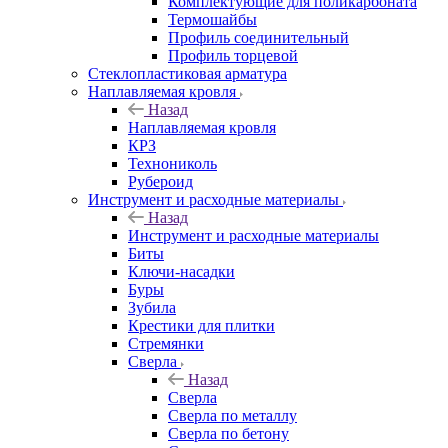
Комплектующие для поликарбоната
Термошайбы
Профиль соединительный
Профиль торцевой
Стеклопластиковая арматура
Наплавляемая кровля
Назад
Наплавляемая кровля
КРЗ
Технониколь
Рубероид
Инструмент и расходные материалы
Назад
Инструмент и расходные материалы
Биты
Ключи-насадки
Буры
Зубила
Крестики для плитки
Стремянки
Сверла
Назад
Сверла
Сверла по металлу
Сверла по бетону