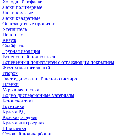
Холодный асфальт
Люки полимерные
Люки круглые
Люки квадратные
Огнезащитные пропитки
Утеплитель
Пенопласт
Кнауф
Скайфлекс
Трубная изоляция
Вспененный полиэтилен
Вспененный полиэтлетен с отражающим покрытием
Жгут уплотнительный
Изорок
Экструдированный пенополистирол
Пленки
Укрывная пленка
Водно-дисперсионные материалы
Бетоноконтакт
Грунтовка
Краска ВД
Краска фасадная
Краска интерьерная
Шпатлевка
Сотовый поликарбонат