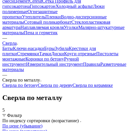
смеси
Цемент
Ceresit
Сетка
Профиль для
гипсокартона
Гипсокартон
Холодный асфальт
Люки
полимерные
Огнезащитные
пропитки
Утеплитель
Пленки
Водно-дисперсионные
материалы
Сотовый поликарбонат
Стеклопластиковая
арматура
Наплавляемая кровля
Уголки
Малярно-штукатурные
материалы
Пена и герметик
—
Сверла
Биты
Ключи-насадки
Буры
Зубила
Крестики для
плитки
Стремянки
Тачки
Диски
Круги отрезные
Пистолеты
монтажные
Коронки по бетону
Ручной
инструмент
Измерительный инструмент
Правила
Разметочные
материалы
—
Сверла по металлу
Сверла по бетону
Сверла по дереву
Сверла по керамике
Сверла по металлу
5
Фильтр
По индексу сортировки (возрастание)
По цене (убывание)