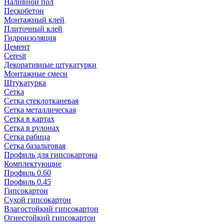
Наливной пол
Пескобетон
Монтажный клей
Плиточный клей
Гидроизоляция
Цемент
Ceresit
Декоративные штукатурки
Монтажные смеси
Штукатурка
Сетка
Сетка стеклотканевая
Сетка металлическая
Сетка в картах
Сетка в рулонах
Сетка рабица
Сетка базальтовая
Профиль для гипсокартона
Комплектующие
Профиль 0.60
Профиль 0.45
Гипсокартон
Сухой гипсокартон
Влагостойкий гипсокартон
Огнестойкий гипсокартон