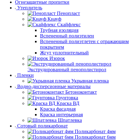
Огнезащитные пропитки
Утеплитель
Пенопласт
Кнауф
Скайфлекс
Трубная изоляция
Вспененный полиэтилен
Вспененный полиэтлетен с отражающим
покрытием
Жгут уплотнительный
Изорок
Экструдированный пенополистирол
Пленки
Укрывная пленка
Водно-дисперсионные материалы
Бетоноконтакт
Грунтовка
Краска ВД
Краска фасадная
Краска интерьерная
Шпатлевка
Сотовый поликарбонат
Поликарбонат 4мм
Поликарбонат 6мм