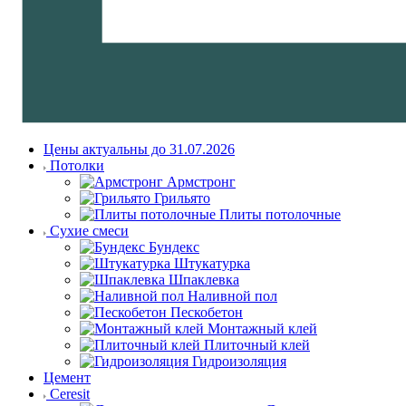
Цены актуальны до 31.07.2026
Потолки
Армстронг
Грильято
Плиты потолочные
Сухие смеси
Бундекс
Штукатурка
Шпаклевка
Наливной пол
Пескобетон
Монтажный клей
Плиточный клей
Гидроизоляция
Цемент
Ceresit