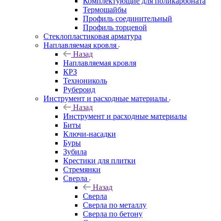
Комплектующие для поликарбоната
Термошайбы
Профиль соединительный
Профиль торцевой
Стеклопластиковая арматура
Наплавляемая кровля
Назад
Наплавляемая кровля
КРЗ
Технониколь
Рубероид
Инструмент и расходные материалы
Назад
Инструмент и расходные материалы
Биты
Ключи-насадки
Буры
Зубила
Крестики для плитки
Стремянки
Сверла
Назад
Сверла
Сверла по металлу
Сверла по бетону