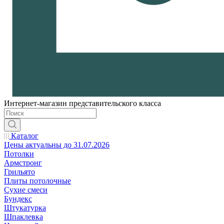
Интернет-магазин представительского класса
Каталог
Цены актуальны до 31.07.2026
Потолки
Армстронг
Грильято
Плиты потолочные
Сухие смеси
Бундекс
Штукатурка
Шпаклевка