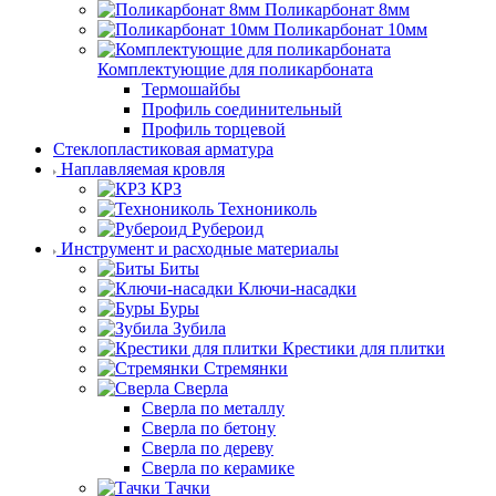
Поликарбонат 8мм
Поликарбонат 10мм
Комплектующие для поликарбоната
Термошайбы
Профиль соединительный
Профиль торцевой
Стеклопластиковая арматура
Наплавляемая кровля
КРЗ
Технониколь
Рубероид
Инструмент и расходные материалы
Биты
Ключи-насадки
Буры
Зубила
Крестики для плитки
Стремянки
Сверла
Сверла по металлу
Сверла по бетону
Сверла по дереву
Сверла по керамике
Тачки