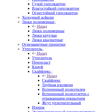
Сухой гипсокартон
Влагостойкий гипсокартон
Огнестойкий гипсокартон
Холодный асфальт
Люки полимерные
Назад
Люки полимерные
Люки круглые
Люки квадратные
Огнезащитные пропитки
Утеплитель
Назад
Утеплитель
Пенопласт
Кнауф
Скайфлекс
Назад
Скайфлекс
Трубная изоляция
Вспененный полиэтилен
Вспененный полиэтлетен с
отражающим покрытием
Жгут уплотнительный
Изорок
Экструдированный пенополистирол