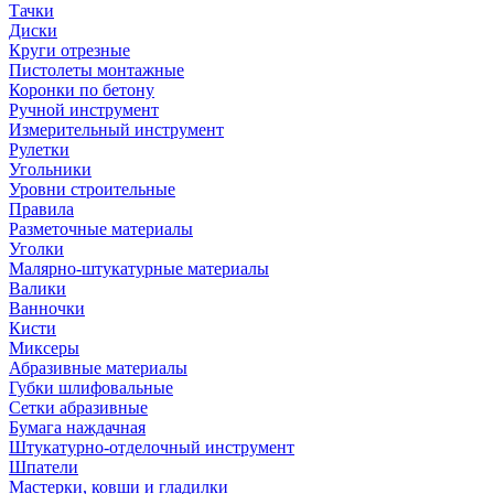
Тачки
Диски
Круги отрезные
Пистолеты монтажные
Коронки по бетону
Ручной инструмент
Измерительный инструмент
Рулетки
Угольники
Уровни строительные
Правила
Разметочные материалы
Уголки
Малярно-штукатурные материалы
Валики
Ванночки
Кисти
Миксеры
Абразивные материалы
Губки шлифовальные
Сетки абразивные
Бумага наждачная
Штукатурно-отделочный инструмент
Шпатели
Мастерки, ковши и гладилки