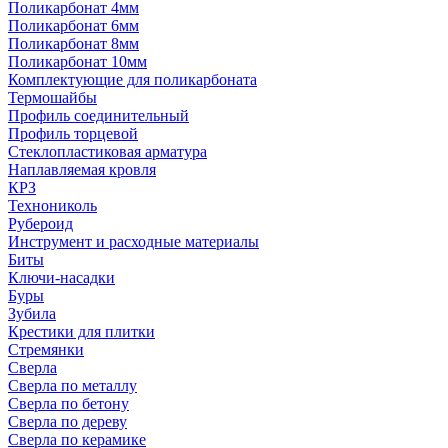
Поликарбонат 4мм
Поликарбонат 6мм
Поликарбонат 8мм
Поликарбонат 10мм
Комплектующие для поликарбоната
Термошайбы
Профиль соединительный
Профиль торцевой
Стеклопластиковая арматура
Наплавляемая кровля
КРЗ
Технониколь
Рубероид
Инструмент и расходные материалы
Биты
Ключи-насадки
Буры
Зубила
Крестики для плитки
Стремянки
Сверла
Сверла по металлу
Сверла по бетону
Сверла по дереву
Сверла по керамике