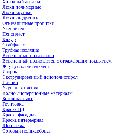
Холодный асфальт
Люки полимерные
Люки круглые
Люки квадратные
Огнезащитные пропитки
Утеплитель
Пенопласт
Кнауф
Скайфлекс
Трубная изоляция
Вспененный полиэтилен
Вспененный полиэтлетен с отражающим покрытием
Жгут уплотнительный
Изорок
Экструдированный пенополистирол
Пленки
Укрывная пленка
Водно-дисперсионные материалы
Бетоноконтакт
Грунтовка
Краска ВД
Краска фасадная
Краска интерьерная
Шпатлевка
Сотовый поликарбонат