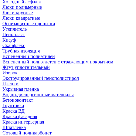
Холодный асфальт
Люки полимерные
Люки круглые
Люки квадратные
Огнезащитные пропитки
Утеплитель
Пенопласт
Кнауф
Скайфлекс
Трубная изоляция
Вспененный полиэтилен
Вспененный полиэтлетен с отражающим покрытием
Жгут уплотнительный
Изорок
Экструдированный пенополистирол
Пленки
Укрывная пленка
Водно-дисперсионные материалы
Бетоноконтакт
Грунтовка
Краска ВД
Краска фасадная
Краска интерьерная
Шпатлевка
Сотовый поликарбонат