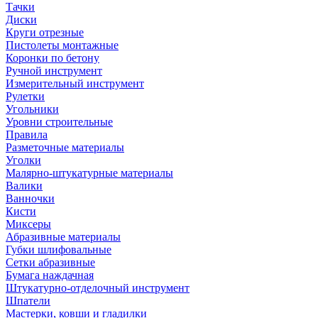
Тачки
Диски
Круги отрезные
Пистолеты монтажные
Коронки по бетону
Ручной инструмент
Измерительный инструмент
Рулетки
Угольники
Уровни строительные
Правила
Разметочные материалы
Уголки
Малярно-штукатурные материалы
Валики
Ванночки
Кисти
Миксеры
Абразивные материалы
Губки шлифовальные
Сетки абразивные
Бумага наждачная
Штукатурно-отделочный инструмент
Шпатели
Мастерки, ковши и гладилки