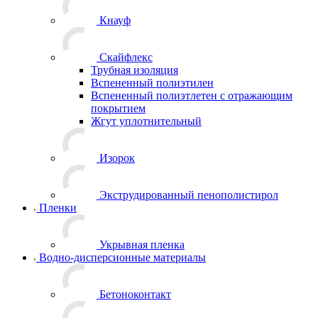
Кнауф
Скайфлекс
Трубная изоляция
Вспененный полиэтилен
Вспененный полиэтлетен с отражающим
покрытием
Жгут уплотнительный
Изорок
Экструдированный пенополистирол
Пленки
Укрывная пленка
Водно-дисперсионные материалы
Бетоноконтакт