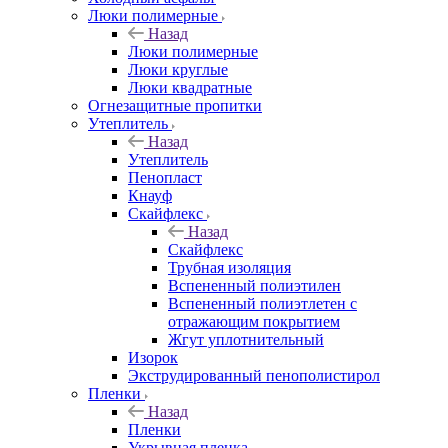
Люки полимерные
Назад
Люки полимерные
Люки круглые
Люки квадратные
Огнезащитные пропитки
Утеплитель
Назад
Утеплитель
Пенопласт
Кнауф
Скайфлекс
Назад
Скайфлекс
Трубная изоляция
Вспененный полиэтилен
Вспененный полиэтлетен с
отражающим покрытием
Жгут уплотнительный
Изорок
Экструдированный пенополистирол
Пленки
Назад
Пленки
Укрывная пленка