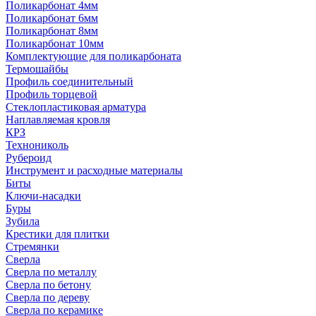
Поликарбонат 4мм
Поликарбонат 6мм
Поликарбонат 8мм
Поликарбонат 10мм
Комплектующие для поликарбоната
Термошайбы
Профиль соединительный
Профиль торцевой
Стеклопластиковая арматура
Наплавляемая кровля
КРЗ
Технониколь
Рубероид
Инструмент и расходные материалы
Биты
Ключи-насадки
Буры
Зубила
Крестики для плитки
Стремянки
Сверла
Сверла по металлу
Сверла по бетону
Сверла по дереву
Сверла по керамике