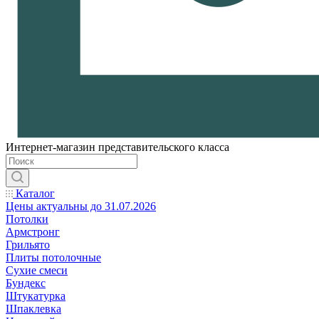
Интернет-магазин представительского класса
Каталог
Цены актуальны до 31.07.2026
Потолки
Армстронг
Грильято
Плиты потолочные
Сухие смеси
Бундекс
Штукатурка
Шпаклевка