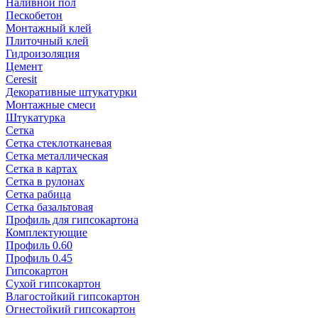
Наливной пол
Пескобетон
Монтажный клей
Плиточный клей
Гидроизоляция
Цемент
Ceresit
Декоративные штукатурки
Монтажные смеси
Штукатурка
Сетка
Сетка стеклотканевая
Сетка металлическая
Сетка в картах
Сетка в рулонах
Сетка рабица
Сетка базальтовая
Профиль для гипсокартона
Комплектующие
Профиль 0.60
Профиль 0.45
Гипсокартон
Сухой гипсокартон
Влагостойкий гипсокартон
Огнестойкий гипсокартон