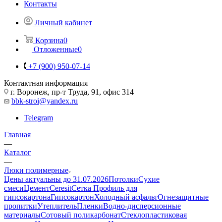
Контакты
Личный кабинет
Корзина
0
Отложенные
0
+7 (900) 950-07-14
Контактная информация
г. Воронеж, пр-т Труда, 91, офис 314
bbk-stroi@yandex.ru
Telegram
Главная
—
Каталог
—
Люки полимерные
Цены актуальны до 31.07.2026
Потолки
Сухие
смеси
Цемент
Ceresit
Сетка
Профиль для
гипсокартона
Гипсокартон
Холодный асфальт
Огнезащитные
пропитки
Утеплитель
Пленки
Водно-дисперсионные
материалы
Сотовый поликарбонат
Стеклопластиковая