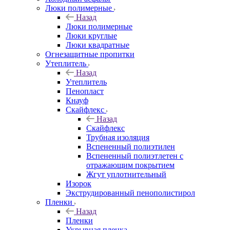
Люки полимерные
Назад
Люки полимерные
Люки круглые
Люки квадратные
Огнезащитные пропитки
Утеплитель
Назад
Утеплитель
Пенопласт
Кнауф
Скайфлекс
Назад
Скайфлекс
Трубная изоляция
Вспененный полиэтилен
Вспененный полиэтлетен с
отражающим покрытием
Жгут уплотнительный
Изорок
Экструдированный пенополистирол
Пленки
Назад
Пленки
Укрывная пленка