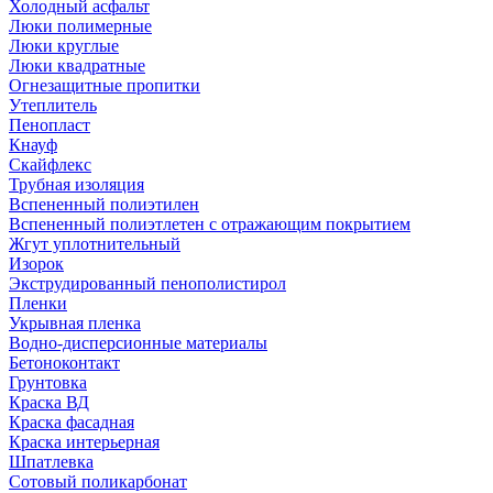
Холодный асфальт
Люки полимерные
Люки круглые
Люки квадратные
Огнезащитные пропитки
Утеплитель
Пенопласт
Кнауф
Скайфлекс
Трубная изоляция
Вспененный полиэтилен
Вспененный полиэтлетен с отражающим покрытием
Жгут уплотнительный
Изорок
Экструдированный пенополистирол
Пленки
Укрывная пленка
Водно-дисперсионные материалы
Бетоноконтакт
Грунтовка
Краска ВД
Краска фасадная
Краска интерьерная
Шпатлевка
Сотовый поликарбонат