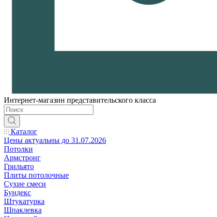
Интернет-магазин представительского класса
Каталог
Цены актуальны до 31.07.2026
Потолки
Армстронг
Грильято
Плиты потолочные
Сухие смеси
Бундекс
Штукатурка
Шпаклевка