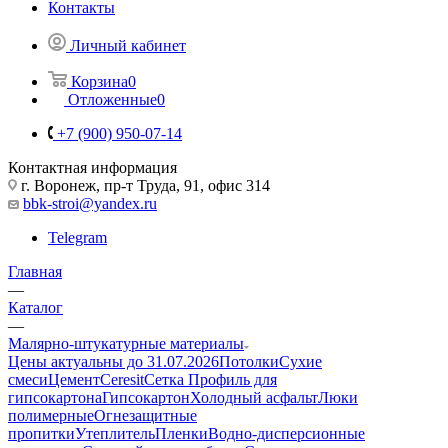
Контакты
Личный кабинет
Корзина
0
Отложенные
0
+7 (900) 950-07-14
Контактная информация
г. Воронеж, пр-т Труда, 91, офис 314
bbk-stroi@yandex.ru
Telegram
Главная
—
Каталог
—
Малярно-штукатурные материалы
Цены актуальны до 31.07.2026
Потолки
Сухие
смеси
Цемент
Ceresit
Сетка
Профиль для
гипсокартона
Гипсокартон
Холодный асфальт
Люки
полимерные
Огнезащитные
пропитки
Утеплитель
Пленки
Водно-дисперсионные