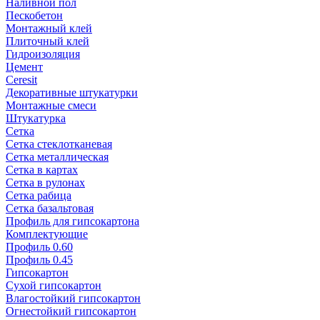
Наливной пол
Пескобетон
Монтажный клей
Плиточный клей
Гидроизоляция
Цемент
Ceresit
Декоративные штукатурки
Монтажные смеси
Штукатурка
Сетка
Сетка стеклотканевая
Сетка металлическая
Сетка в картах
Сетка в рулонах
Сетка рабица
Сетка базальтовая
Профиль для гипсокартона
Комплектующие
Профиль 0.60
Профиль 0.45
Гипсокартон
Сухой гипсокартон
Влагостойкий гипсокартон
Огнестойкий гипсокартон