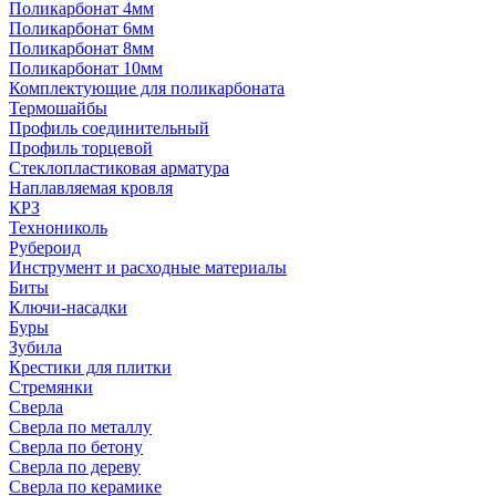
Поликарбонат 4мм
Поликарбонат 6мм
Поликарбонат 8мм
Поликарбонат 10мм
Комплектующие для поликарбоната
Термошайбы
Профиль соединительный
Профиль торцевой
Стеклопластиковая арматура
Наплавляемая кровля
КРЗ
Технониколь
Рубероид
Инструмент и расходные материалы
Биты
Ключи-насадки
Буры
Зубила
Крестики для плитки
Стремянки
Сверла
Сверла по металлу
Сверла по бетону
Сверла по дереву
Сверла по керамике