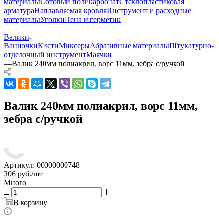
материалы
Сотовый поликарбонат
Стеклопластиковая
арматура
Наплавляемая кровля
Инструмент и расходные
материалы
Уголки
Пена и герметик
—
Валики
Ванночки
Кисти
Миксеры
Абразивные материалы
Штукатурно-
отделочный инструмент
Маячки
—
Валик 240мм полиакрил, ворс 11мм, зебра с/ручкой
Валик 240мм полиакрил, ворс 11мм,
зебра с/ручкой
Артикул:
00000000748
306
руб.
/шт
Много
В корзину