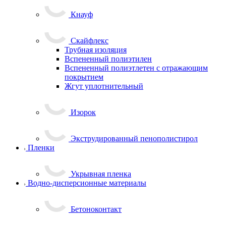
Кнауф
Скайфлекс
Трубная изоляция
Вспененный полиэтилен
Вспененный полиэтлетен с отражающим
покрытием
Жгут уплотнительный
Изорок
Экструдированный пенополистирол
Пленки
Укрывная пленка
Водно-дисперсионные материалы
Бетоноконтакт