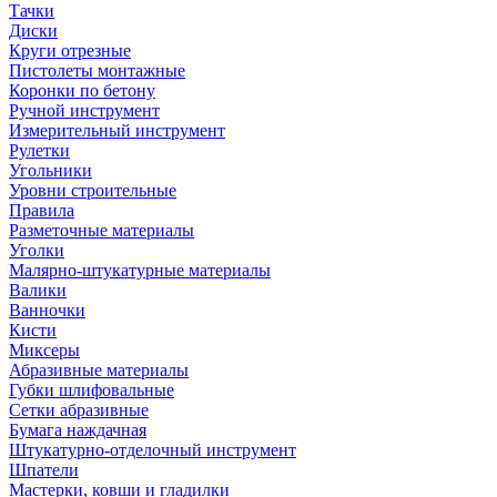
Тачки
Диски
Круги отрезные
Пистолеты монтажные
Коронки по бетону
Ручной инструмент
Измерительный инструмент
Рулетки
Угольники
Уровни строительные
Правила
Разметочные материалы
Уголки
Малярно-штукатурные материалы
Валики
Ванночки
Кисти
Миксеры
Абразивные материалы
Губки шлифовальные
Сетки абразивные
Бумага наждачная
Штукатурно-отделочный инструмент
Шпатели
Мастерки, ковши и гладилки