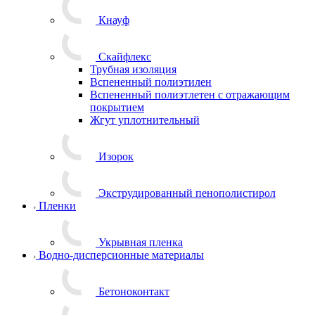
Кнауф
Скайфлекс
Трубная изоляция
Вспененный полиэтилен
Вспененный полиэтлетен с отражающим
покрытием
Жгут уплотнительный
Изорок
Экструдированный пенополистирол
Пленки
Укрывная пленка
Водно-дисперсионные материалы
Бетоноконтакт