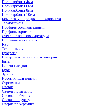
Поликарбонат 4мм
Поликарбонат 6мм
Поликарбонат 8мм
Поликарбонат 10мм
Комплектующие для поликарбоната
Термошайбы
Профиль соединительный
Профиль торцевой
Стеклопластиковая арматура
Наплавляемая кровля
КРЗ
Технониколь
Рубероид
Инструмент и расходные материалы
Биты
Ключи-насадки
Буры
Зубила
Крестики для плитки
Стремянки
Сверла
Сверла по металлу
Сверла по бетону
Сверла по дереву
Сверла по керамике