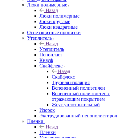
Люки полимерные
Назад
Люки полимерные
Люки круглые
Люки квадратные
Огнезащитные пропитки
Утеплитель
Назад
Утеплитель
Пенопласт
Кнауф
Скайфлекс
Назад
Скайфлекс
Трубная изоляция
Вспененный полиэтилен
Вспененный полиэтлетен с
отражающим покрытием
Жгут уплотнительный
Изорок
Экструдированный пенополистирол
Пленки
Назад
Пленки
Укрывная пленка