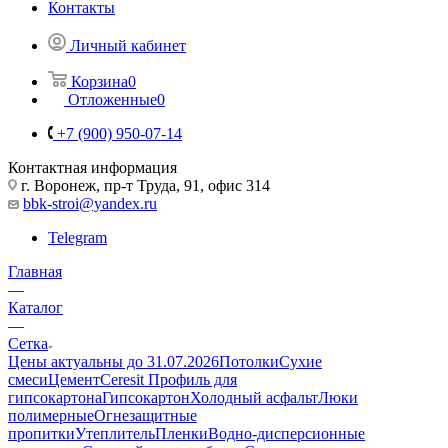
Контакты
Личный кабинет
Корзина
0
Отложенные
0
+7 (900) 950-07-14
Контактная информация
г. Воронеж, пр-т Труда, 91, офис 314
bbk-stroi@yandex.ru
Telegram
Главная
—
Каталог
—
Сетка
Цены актуальны до 31.07.2026
Потолки
Сухие
смеси
Цемент
Ceresit
Профиль для
гипсокартона
Гипсокартон
Холодный асфальт
Люки
полимерные
Огнезащитные
пропитки
Утеплитель
Пленки
Водно-дисперсионные