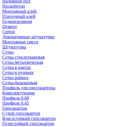
Наливной пол
Пескобетон
Монтажный клей
Плиточный клей
Гидроизоляция
Цемент
Ceresit
Декоративные штукатурки
Монтажные смеси
Штукатурка
Сетка
Сетка стеклотканевая
Сетка металлическая
Сетка в картах
Сетка в рулонах
Сетка рабица
Сетка базальтовая
Профиль для гипсокартона
Комплектующие
Профиль 0.60
Профиль 0.45
Гипсокартон
Сухой гипсокартон
Влагостойкий гипсокартон
Огнестойкий гипсокартон