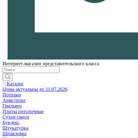
Интернет-магазин представительского класса
Каталог
Цены актуальны до 31.07.2026
Потолки
Армстронг
Грильято
Плиты потолочные
Сухие смеси
Бундекс
Штукатурка
Шпаклевка