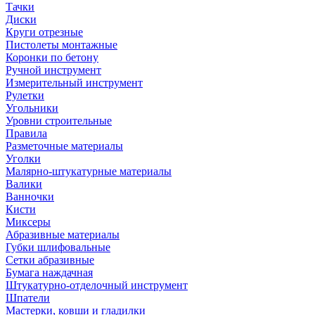
Тачки
Диски
Круги отрезные
Пистолеты монтажные
Коронки по бетону
Ручной инструмент
Измерительный инструмент
Рулетки
Угольники
Уровни строительные
Правила
Разметочные материалы
Уголки
Малярно-штукатурные материалы
Валики
Ванночки
Кисти
Миксеры
Абразивные материалы
Губки шлифовальные
Сетки абразивные
Бумага наждачная
Штукатурно-отделочный инструмент
Шпатели
Мастерки, ковши и гладилки