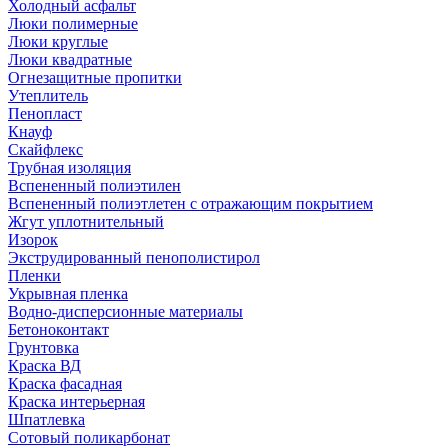
Холодный асфальт
Люки полимерные
Люки круглые
Люки квадратные
Огнезащитные пропитки
Утеплитель
Пенопласт
Кнауф
Скайфлекс
Трубная изоляция
Вспененный полиэтилен
Вспененный полиэтлетен с отражающим покрытием
Жгут уплотнительный
Изорок
Экструдированный пенополистирол
Пленки
Укрывная пленка
Водно-дисперсионные материалы
Бетоноконтакт
Грунтовка
Краска ВД
Краска фасадная
Краска интерьерная
Шпатлевка
Сотовый поликарбонат