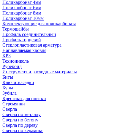
Поликарбонат 4мм
Поликарбонат 6мм
Поликарбонат 8мм
Поликарбонат 10мм
Комплектующие для поликарбоната
Термошайбы
Профиль соединительный
Профиль торцевой
Стеклопластиковая арматура
Наплавляемая кровля
КРЗ
Технониколь
Рубероид
Инструмент и расходные материалы
Биты
Ключи-насадки
Буры
Зубила
Крестики для плитки
Стремянки
Сверла
Сверла по металлу
Сверла по бетону
Сверла по дереву
Сверла по керамике