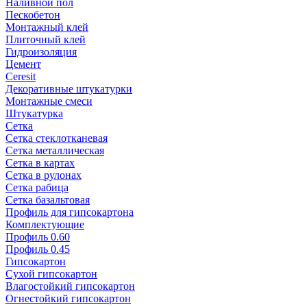
Наливной пол
Пескобетон
Монтажный клей
Плиточный клей
Гидроизоляция
Цемент
Ceresit
Декоративные штукатурки
Монтажные смеси
Штукатурка
Сетка
Сетка стеклотканевая
Сетка металлическая
Сетка в картах
Сетка в рулонах
Сетка рабица
Сетка базальтовая
Профиль для гипсокартона
Комплектующие
Профиль 0.60
Профиль 0.45
Гипсокартон
Сухой гипсокартон
Влагостойкий гипсокартон
Огнестойкий гипсокартон