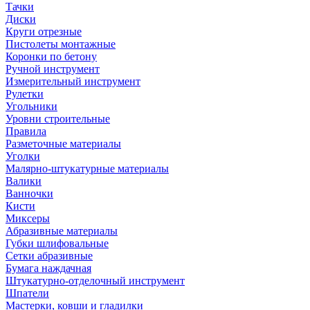
Тачки
Диски
Круги отрезные
Пистолеты монтажные
Коронки по бетону
Ручной инструмент
Измерительный инструмент
Рулетки
Угольники
Уровни строительные
Правила
Разметочные материалы
Уголки
Малярно-штукатурные материалы
Валики
Ванночки
Кисти
Миксеры
Абразивные материалы
Губки шлифовальные
Сетки абразивные
Бумага наждачная
Штукатурно-отделочный инструмент
Шпатели
Мастерки, ковши и гладилки