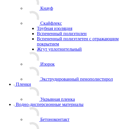
Кнауф
Скайфлекс
Трубная изоляция
Вспененный полиэтилен
Вспененный полиэтлетен с отражающим
покрытием
Жгут уплотнительный
Изорок
Экструдированный пенополистирол
Пленки
Укрывная пленка
Водно-дисперсионные материалы
Бетоноконтакт