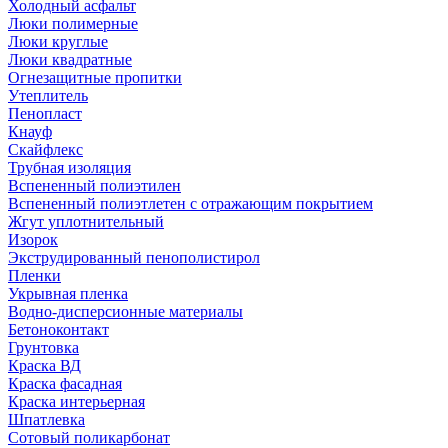
Холодный асфальт
Люки полимерные
Люки круглые
Люки квадратные
Огнезащитные пропитки
Утеплитель
Пенопласт
Кнауф
Скайфлекс
Трубная изоляция
Вспененный полиэтилен
Вспененный полиэтлетен с отражающим покрытием
Жгут уплотнительный
Изорок
Экструдированный пенополистирол
Пленки
Укрывная пленка
Водно-дисперсионные материалы
Бетоноконтакт
Грунтовка
Краска ВД
Краска фасадная
Краска интерьерная
Шпатлевка
Сотовый поликарбонат