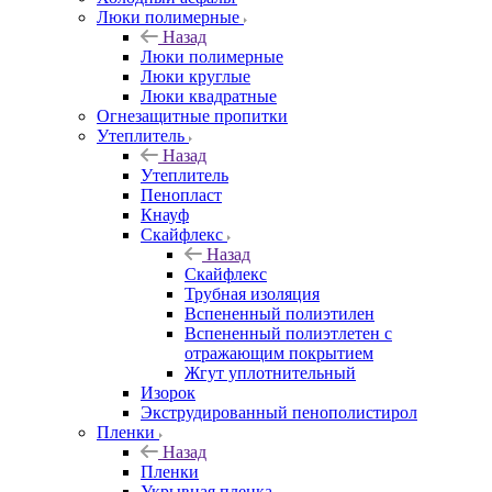
Люки полимерные
Назад
Люки полимерные
Люки круглые
Люки квадратные
Огнезащитные пропитки
Утеплитель
Назад
Утеплитель
Пенопласт
Кнауф
Скайфлекс
Назад
Скайфлекс
Трубная изоляция
Вспененный полиэтилен
Вспененный полиэтлетен с
отражающим покрытием
Жгут уплотнительный
Изорок
Экструдированный пенополистирол
Пленки
Назад
Пленки
Укрывная пленка