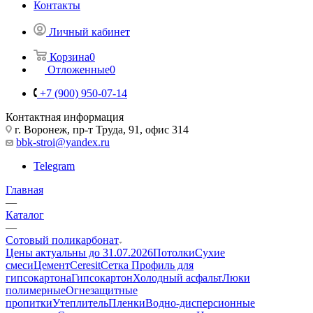
Контакты
Личный кабинет
Корзина
0
Отложенные
0
+7 (900) 950-07-14
Контактная информация
г. Воронеж, пр-т Труда, 91, офис 314
bbk-stroi@yandex.ru
Telegram
Главная
—
Каталог
—
Сотовый поликарбонат
Цены актуальны до 31.07.2026
Потолки
Сухие
смеси
Цемент
Ceresit
Сетка
Профиль для
гипсокартона
Гипсокартон
Холодный асфальт
Люки
полимерные
Огнезащитные
пропитки
Утеплитель
Пленки
Водно-дисперсионные