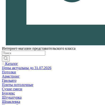
Интернет-магазин представительского класса
Каталог
Цены актуальны до 31.07.2026
Потолки
Армстронг
Грильято
Плиты потолочные
Сухие смеси
Бундекс
Штукатурка
Шпаклевка