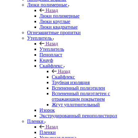
Люки полимерные
Назад
Люки полимерные
Люки круглые
Люки квадратные
Огнезащитные пропитки
Утеплитель
Назад
Утеплитель
Пенопласт
Кнауф
Скайфлекс
Назад
Скайфлекс
Трубная изоляция
Вспененный полиэтилен
Вспененный полиэтлетен с
отражающим покрытием
Жгут уплотнительный
Изорок
Экструдированный пенополистирол
Пленки
Назад
Пленки
Укрывная пленка