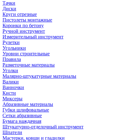
Тачки
Диски
Круги отрезные
Пистолеты монтажные
Коронки по бетону
Ручной инструмент
Измерительный инструмент
Рулетки
Угольники
Уровни строительные
Правила
Разметочные материалы
Уголки
Малярно-штукатурные материалы
Валики
Ванночки
Кисти
Миксеры
Абразивные материалы
Губки шлифовальные
Сетки абразивные
Бумага наждачная
Штукатурно-отделочный инструмент
Шпатели
Мастерки, ковши и гладилки