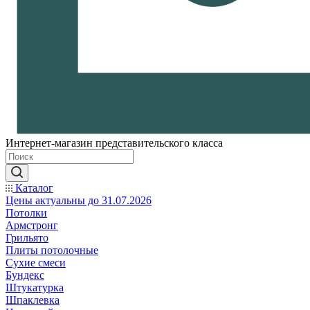
Интернет-магазин представительского класса
Каталог
Цены актуальны до 31.07.2026
Потолки
Армстронг
Грильято
Плиты потолочные
Сухие смеси
Бундекс
Штукатурка
Шпаклевка