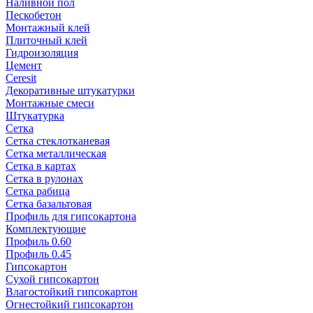
Наливной пол
Пескобетон
Монтажный клей
Плиточный клей
Гидроизоляция
Цемент
Ceresit
Декоративные штукатурки
Монтажные смеси
Штукатурка
Сетка
Сетка стеклотканевая
Сетка металлическая
Сетка в картах
Сетка в рулонах
Сетка рабица
Сетка базальтовая
Профиль для гипсокартона
Комплектующие
Профиль 0.60
Профиль 0.45
Гипсокартон
Сухой гипсокартон
Влагостойкий гипсокартон
Огнестойкий гипсокартон