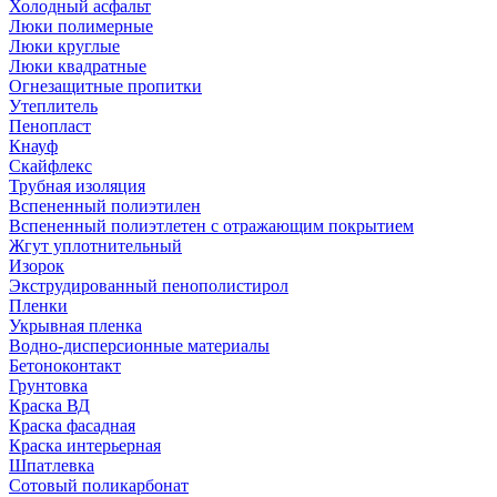
Холодный асфальт
Люки полимерные
Люки круглые
Люки квадратные
Огнезащитные пропитки
Утеплитель
Пенопласт
Кнауф
Скайфлекс
Трубная изоляция
Вспененный полиэтилен
Вспененный полиэтлетен с отражающим покрытием
Жгут уплотнительный
Изорок
Экструдированный пенополистирол
Пленки
Укрывная пленка
Водно-дисперсионные материалы
Бетоноконтакт
Грунтовка
Краска ВД
Краска фасадная
Краска интерьерная
Шпатлевка
Сотовый поликарбонат