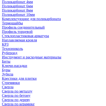
Поликарбонат 4мм
Поликарбонат 6мм
Поликарбонат 8мм
Поликарбонат 10мм
Комплектующие для поликарбоната
Термошайбы
Профиль соединительный
Профиль торцевой
Стеклопластиковая арматура
Наплавляемая кровля
КРЗ
Технониколь
Рубероид
Инструмент и расходные материалы
Биты
Ключи-насадки
Буры
Зубила
Крестики для плитки
Стремянки
Сверла
Сверла по металлу
Сверла по бетону
Сверла по дереву
Сверла по керамике