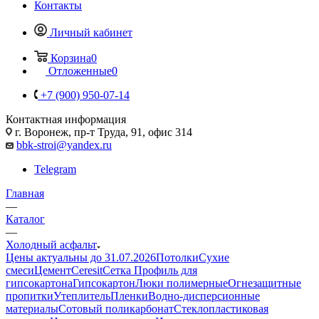
Контакты
Личный кабинет
Корзина
0
Отложенные
0
+7 (900) 950-07-14
Контактная информация
г. Воронеж, пр-т Труда, 91, офис 314
bbk-stroi@yandex.ru
Telegram
Главная
—
Каталог
—
Холодный асфальт
Цены актуальны до 31.07.2026
Потолки
Сухие
смеси
Цемент
Ceresit
Сетка
Профиль для
гипсокартона
Гипсокартон
Люки полимерные
Огнезащитные
пропитки
Утеплитель
Пленки
Водно-дисперсионные
материалы
Сотовый поликарбонат
Стеклопластиковая