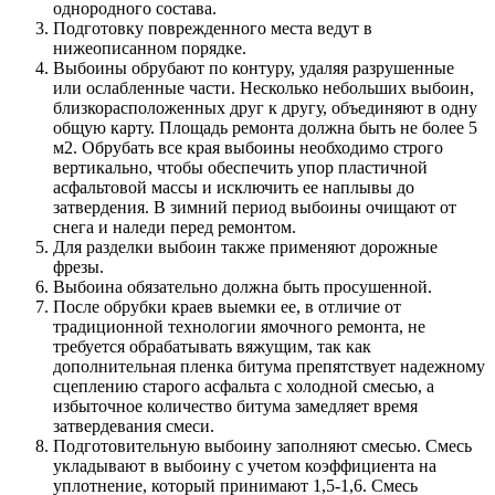
однородного состава.
Подготовку поврежденного места ведут в
нижеописанном порядке.
Выбоины обрубают по контуру, удаляя разрушенные
или ослабленные части. Несколько небольших выбоин,
близкорасположенных друг к другу, объединяют в одну
общую карту. Площадь ремонта должна быть не более 5
м2. Обрубать все края выбоины необходимо строго
вертикально, чтобы обеспечить упор пластичной
асфальтовой массы и исключить ее наплывы до
затвердения. В зимний период выбоины очищают от
снега и наледи перед ремонтом.
Для разделки выбоин также применяют дорожные
фрезы.
Выбоина обязательно должна быть просушенной.
После обрубки краев выемки ее, в отличие от
традиционной технологии ямочного ремонта, не
требуется обрабатывать вяжущим, так как
дополнительная пленка битума препятствует надежному
сцеплению старого асфальта с холодной смесью, а
избыточное количество битума замедляет время
затвердевания смеси.
Подготовительную выбоину заполняют смесью. Смесь
укладывают в выбоину с учетом коэффициента на
уплотнение, который принимают 1,5-1,6. Смесь