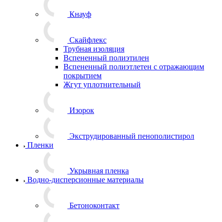
Кнауф
Скайфлекс
Трубная изоляция
Вспененный полиэтилен
Вспененный полиэтлетен с отражающим
покрытием
Жгут уплотнительный
Изорок
Экструдированный пенополистирол
Пленки
Укрывная пленка
Водно-дисперсионные материалы
Бетоноконтакт