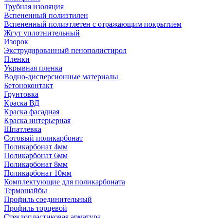
Трубная изоляция
Вспененный полиэтилен
Вспененный полиэтлетен с отражающим покрытием
Жгут уплотнительный
Изорок
Экструдированный пенополистирол
Пленки
Укрывная пленка
Водно-дисперсионные материалы
Бетоноконтакт
Грунтовка
Краска ВД
Краска фасадная
Краска интерьерная
Шпатлевка
Сотовый поликарбонат
Поликарбонат 4мм
Поликарбонат 6мм
Поликарбонат 8мм
Поликарбонат 10мм
Комплектующие для поликарбоната
Термошайбы
Профиль соединительный
Профиль торцевой
Стеклопластиковая арматура