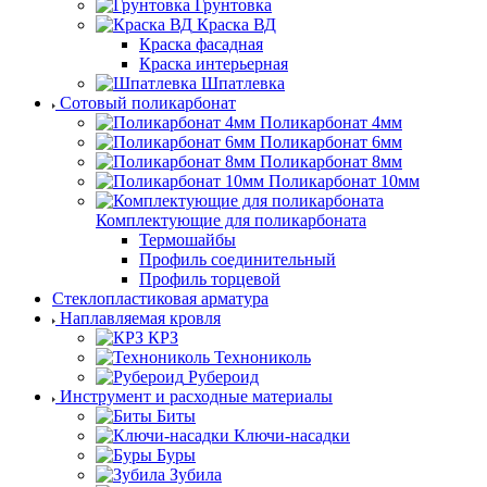
Грунтовка
Краска ВД
Краска фасадная
Краска интерьерная
Шпатлевка
Сотовый поликарбонат
Поликарбонат 4мм
Поликарбонат 6мм
Поликарбонат 8мм
Поликарбонат 10мм
Комплектующие для поликарбоната
Термошайбы
Профиль соединительный
Профиль торцевой
Стеклопластиковая арматура
Наплавляемая кровля
КРЗ
Технониколь
Рубероид
Инструмент и расходные материалы
Биты
Ключи-насадки
Буры
Зубила