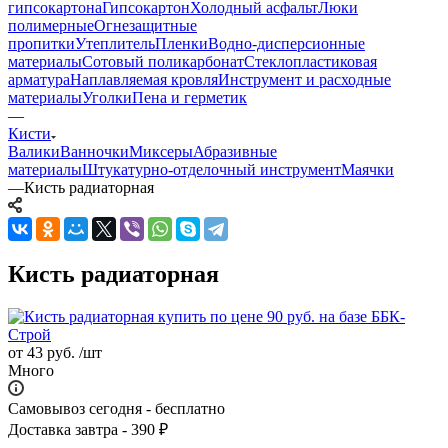
гипсокартона
Гипсокартон
Холодный асфальт
Люки
полимерные
Огнезащитные
пропитки
Утеплитель
Пленки
Водно-дисперсионные
материалы
Сотовый поликарбонат
Стеклопластиковая
арматура
Наплавляемая кровля
Инструмент и расходные
материалы
Уголки
Пена и герметик
—
Кисти
Валики
Ванночки
Миксеры
Абразивные
материалы
Штукатурно-отделочный инструмент
Маячки
—
Кисть радиаторная
Кисть радиаторная
от
43 руб.
/шт
Много
Самовывоз сегодня - бесплатно
Доставка завтра - 390 ₽