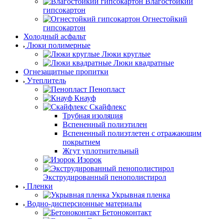
Влагостойкий
гипсокартон
Огнестойкий
гипсокартон
Холодный асфальт
Люки полимерные
Люки круглые
Люки квадратные
Огнезащитные пропитки
Утеплитель
Пенопласт
Кнауф
Скайфлекс
Трубная изоляция
Вспененный полиэтилен
Вспененный полиэтлетен с отражающим
покрытием
Жгут уплотнительный
Изорок
Экструдированный пенополистирол
Пленки
Укрывная пленка
Водно-дисперсионные материалы
Бетоноконтакт