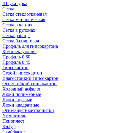
Штукатурка
Сетка
Сетка стеклотканевая
Сетка металлическая
Сетка в картах
Сетка в рулонах
Сетка рабица
Сетка базальтовая
Профиль для гипсокартона
Комплектующие
Профиль 0.60
Профиль 0.45
Гипсокартон
Сухой гипсокартон
Влагостойкий гипсокартон
Огнестойкий гипсокартон
Холодный асфальт
Люки полимерные
Люки круглые
Люки квадратные
Огнезащитные пропитки
Утеплитель
Пенопласт
Кнауф
Скайфлекс