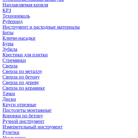
Наплавляемая кровля
КРЗ
Технониколь
Рубероид
Инструмент и расходные материалы
Биты
Ключи-насадки
Буры
Зубила
Крестики для плитки
Стремянки
Сверла
Сверла по металлу
Сверла по бетону
Сверла по дереву
Сверла по керамике
Тачки
Диски
Круги отрезные
Пистолеты монтажные
Коронки по бетону
Ручной инструмент
Измерительный инструмент
Рулетки
Угольники