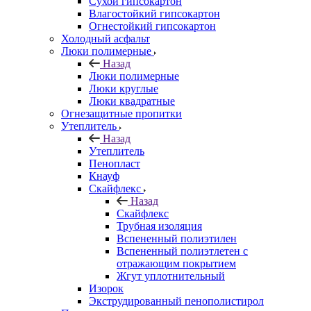
Сухой гипсокартон
Влагостойкий гипсокартон
Огнестойкий гипсокартон
Холодный асфальт
Люки полимерные
Назад
Люки полимерные
Люки круглые
Люки квадратные
Огнезащитные пропитки
Утеплитель
Назад
Утеплитель
Пенопласт
Кнауф
Скайфлекс
Назад
Скайфлекс
Трубная изоляция
Вспененный полиэтилен
Вспененный полиэтлетен с
отражающим покрытием
Жгут уплотнительный
Изорок
Экструдированный пенополистирол